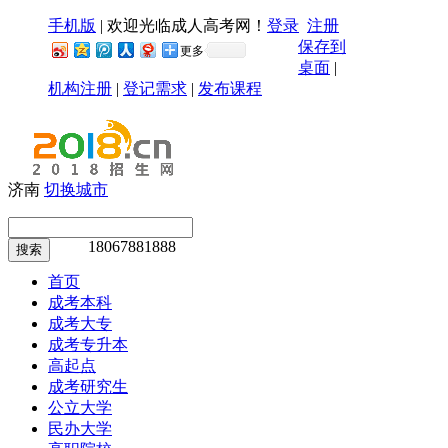
手机版
|
欢迎光临成人高考网！
登录
注册
保存到
更多
桌面
|
机构注册
|
登记需求
|
发布课程
济南
切换城市
18067881888
搜索
首页
成考本科
成考大专
成考专升本
高起点
成考研究生
公立大学
民办大学