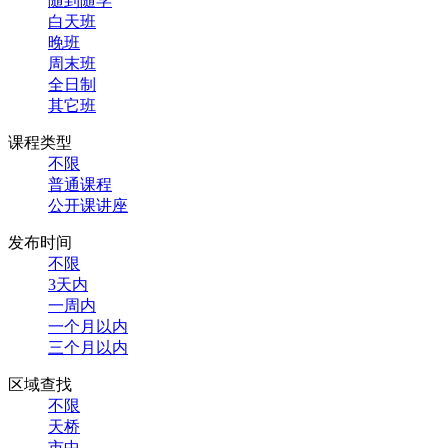
随到随学
白天班
晚班
周末班
全日制
其它班
课程类型
不限
普通课程
公开课讲座
发布时间
不限
3天内
一周内
一个月以内
三个月以内
区域查找
不限
天桥
市中